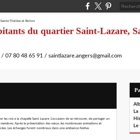
itants du quartier Saint-Lazare, S
 / 07 80 48 65 91 / saintlazare.angers@gmail.com
P
Al
La 
Hi
 les rois à la chapelle Saint Lazare. L'occasion de se retrouver, de partager un
es membres. Après la présentation des vœux, les nombreuses animations et
Le 
noncées. Les échanges furent nombreux dans une ambiance festive.